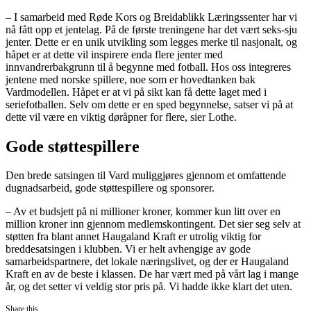
– I samarbeid med Røde Kors og Breidablikk Læringssenter har vi
nå fått opp et jentelag. På de første treningene har det vært seks-sju
jenter. Dette er en unik utvikling som legges merke til nasjonalt, og
håpet er at dette vil inspirere enda flere jenter med
innvandrerbakgrunn til å begynne med fotball. Hos oss integreres
jentene med norske spillere, noe som er hovedtanken bak
Vardmodellen. Håpet er at vi på sikt kan få dette laget med i
seriefotballen. Selv om dette er en sped begynnelse, satser vi på at
dette vil være en viktig døråpner for flere, sier Lothe.
Gode støttespillere
Den brede satsingen til Vard muliggjøres gjennom et omfattende
dugnadsarbeid, gode støttespillere og sponsorer.
– Av et budsjett på ni millioner kroner, kommer kun litt over en
million kroner inn gjennom medlemskontingent. Det sier seg selv at
støtten fra blant annet Haugaland Kraft er utrolig viktig for
breddesatsingen i klubben. Vi er helt avhengige av gode
samarbeidspartnere, det lokale næringslivet, og der er Haugaland
Kraft en av de beste i klassen. De har vært med på vårt lag i mange
år, og det setter vi veldig stor pris på. Vi hadde ikke klart det uten.
Share this...