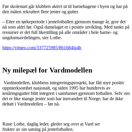
Før skolestart går klubben aktivt ut til barnehagene i byen og har på
den måten rekruttert flere jenter og gutter.
– Etter en tørkeperiode i jentefotballen gjennom mange år, gror det
nå som aldri før. Også damelaget er i positiv utvikling. Med tanke på
ressurser er det full likestilling på alle områder i hele barne- og
ungdomsavdelingen, sier Lothe.
https://vimeo.com/337725985/861684fa4b
Ny milepæl for Vardmodellen
Vardmodellen, klubbens integreringsprosjekt, har fått mye positiv
oppmerksomhet nasjonalt, og siden 1995 har hundrevis av
tenåringsgutter blitt integrert i samfunnet gjennom fotballen. Selv om
det er like mange jenter som har innvandret til Norge, har de ikke
deltatt i Vardmodellen – før nå.
Rune Lothe, daglig leder, gleder seg over at Vard ser
frukter av sin satsing på jentefotballen.