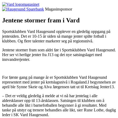
magasinet
Magasinsponsor
Jentene stormer fram i Vard
Sportsklubben Vard Haugesund opplever en gledelig oppgang på
jentesiden. Det er 10-15 år siden så mange jenter spilte fotball i
klubben. Og flere talenter markerer seg på regionsnivå.
Jentene stormer fram som aldri før i Sportsklubben Vard Haugesund.
Her ser vi herlige jenter fra J13 og det nye satsingslaget med
innvandrerjenter.
For første gang på mange år er Sportsklubben Vard Haugesund
representert med jenter på kretslagsnivå i Rogaland.I begynnelsen av
april ble Synne Skeie og Alva Jørgensen tatt ut til Kretslag Jenter13.
– Det er veldig gledelig å melde at vi nå har jentelag i alle
aldersklasser opp til 13-årsklassen. Satsingen til klubben om å
behandle alle likt i barnefotballen begynner å gi resultater. Med
tanke på utstyr og trenere behandles alle likt, sier Rune Lothe, daglig
leder i SK Vard Haugesund.